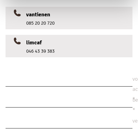
vantienen
085 20 20 720
limcaf
046 43 39 383
vo
ac
*
be
*
ve