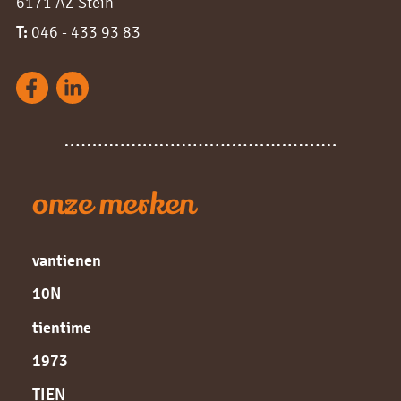
6171 AZ Stein
T:
046 - 433 93 83
onze merken
vantienen
10N
tientime
1973
TIEN