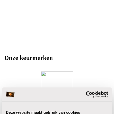
dragen minimaal 1
keurmerk
Onze keurmerken
Rainforest Alliance
Deze website maakt gebruik van cookies