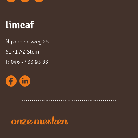
limcaf
Nijverheidsweg 25
6171 AZ Stein
T:
046 - 433 93 83
onze merken