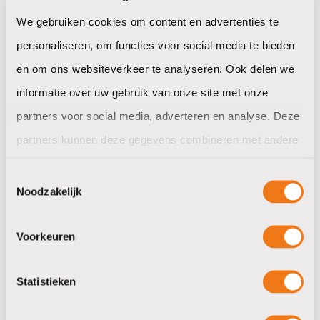
We gebruiken cookies om content en advertenties te
Het kikkertje staat voor sociale, economische en
personaliseren, om functies voor social media te bieden
ecologisch duurzaamheid. Een wereld waarin mens en
en om ons websiteverkeer te analyseren. Ook delen we
natuur in harmonie leven.
informatie over uw gebruik van onze site met onze
Naar de website
partners voor social media, adverteren en analyse. Deze
partners kunnen deze gegevens combineren met andere
informatie die u aan ze heeft verstrekt of die ze hebben
Toestemmingsselectie
verzameld op basis van uw gebruik van hun services.
Noodzakelijk
Voorkeuren
Statistieken
Fairtrade