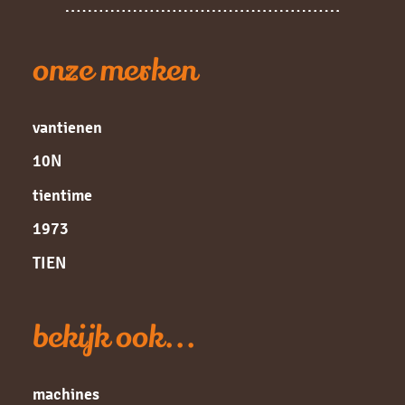
onze merken
vantienen
10N
tientime
1973
TIEN
bekijk ook...
machines