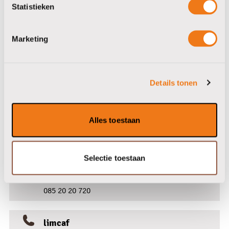
William
Statistieken
vantienen
Marketing
Details tonen
Neem contact met ons op
Alles toestaan
Jouw goeie koffiepauze begint hier.
Selectie toestaan
vantienen
085 20 20 720
limcaf