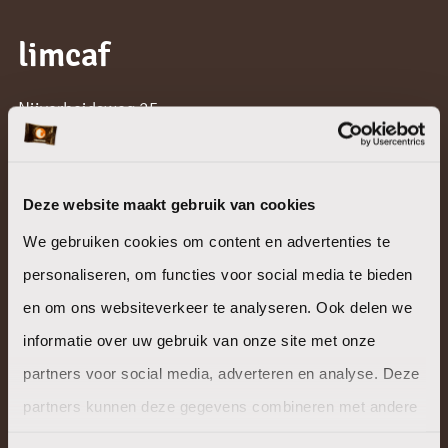
limcaf
Nijverheidsweg 25
6171 AZ Stein
T:
046 - 433 93 83
Deze website maakt gebruik van cookies
We gebruiken cookies om content en advertenties te
personaliseren, om functies voor social media te bieden
en om ons websiteverkeer te analyseren. Ook delen we
informatie over uw gebruik van onze site met onze
onze merken
partners voor social media, adverteren en analyse. Deze
partners kunnen deze gegevens combineren met andere
vantienen
informatie die u aan ze heeft verstrekt of die ze hebben