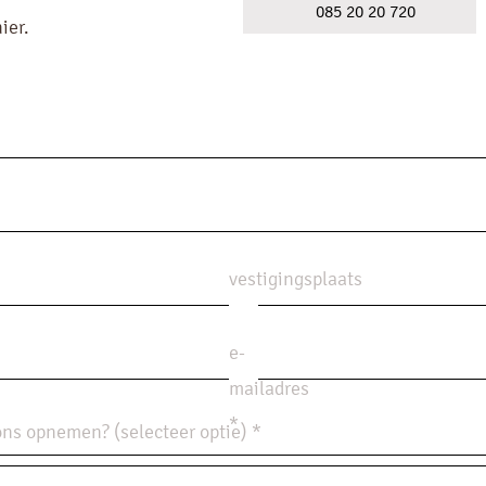
085 20 20 720
ier.
vestigingsplaats
e-
mailadres
*