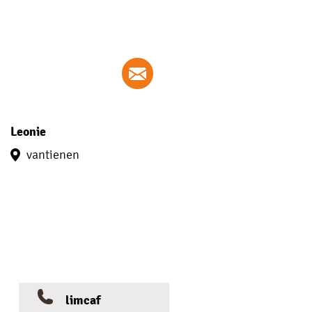
Leonie
vantienen
limcaf