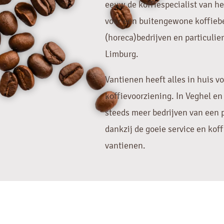
eeuw de koffiespecialist van h
voor een buitengewone koffiebe
(horeca)bedrijven en particulie
Limburg.
Vantienen heeft alles in huis vo
koffievoorziening. In Veghel e
steeds meer bedrijven van een p
dankzij de goeie service en ko
vantienen.