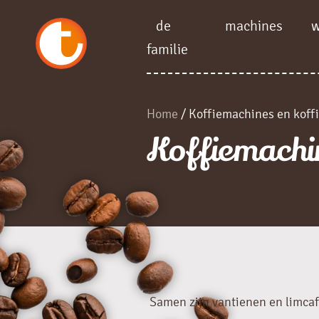
de
machines
familie
Home
/ Koffiemachines en koff
Koffiemachin
Samen zijn vantienen en limcaf