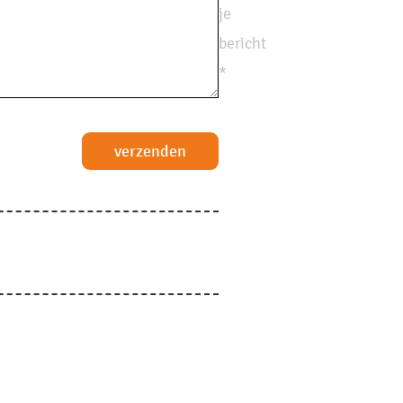
je
bericht
*
verzenden