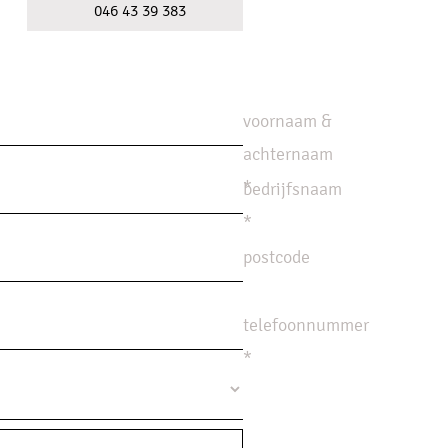
046 43 39 383
voornaam &
achternaam
*
bedrijfsnaam
*
postcode
telefoonnummer
*