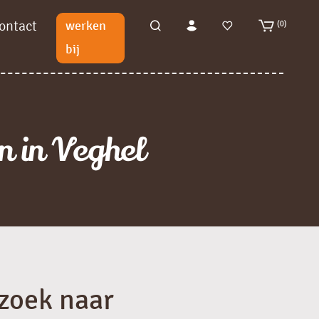
ontact
werken
(0)
bij
n in Veghel
 zoek naar