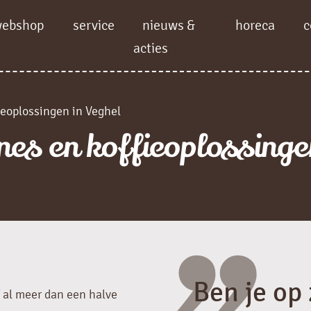
webshop
service
nieuws &
horeca
c
acties
ieoplossingen in Veghel
es en koffieoplossinge
Ben je op
 al meer dan een halve