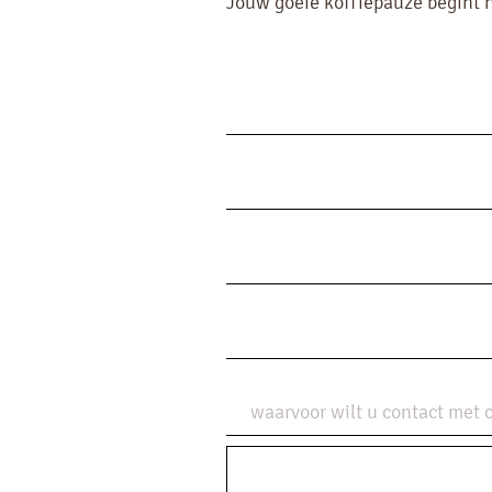
Jouw goeie koffiepauze begint h