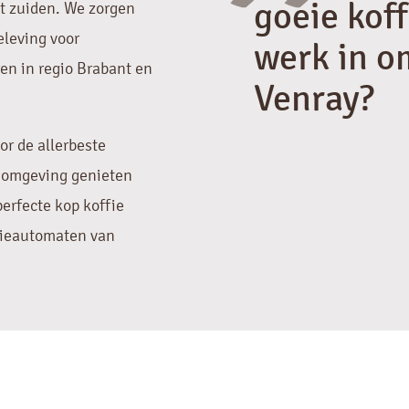
"
goeie koff
et zuiden. We zorgen
leving voor
werk in o
ren in regio Brabant en
Venray?
or de allerbeste
n omgeving genieten
erfecte kop koffie
ffieautomaten van