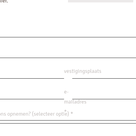
ier.
vestigingsplaats
e-
mailadres
*