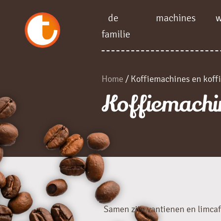
de
machines
familie
Home
/ Koffiemachines en koff
Koffiemachin
Samen zijn vantienen en limcaf