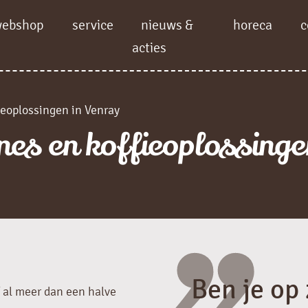
webshop
service
nieuws &
horeca
c
acties
ieoplossingen in Venray
es en koffieoplossinge
Ben je op
 al meer dan een halve