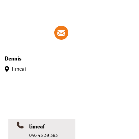
Dennis
limcaf
limcaf
046 43 39 383