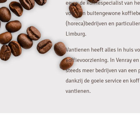
eeuw de koffiespecialist van h
voor een buitengewone koffiebe
(horeca)bedrijven en particulie
Limburg.
Vantienen heeft alles in huis vo
koffievoorziening. In Venray e
steeds meer bedrijven van een p
dankzij de goeie service en ko
vantienen.