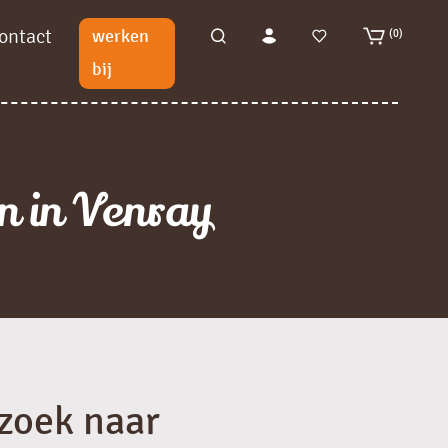
ontact
werken
(0)
bij
n in Venray
 zoek naar