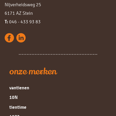
Nijverheidsweg 25
6171 AZ Stein
T:
046 - 433 93 83
onze merken
vantienen
10N
tientime