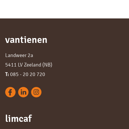
Bestek
10N
Serveren en presenteren
vantienen
Landweer 2a
5411 LV Zeeland (NB)
T:
085 - 20 20 720
limcaf