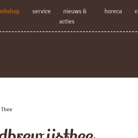
webshop
service
nieuws &
horeca
c
acties
Thee
/
dbrew ijsthee