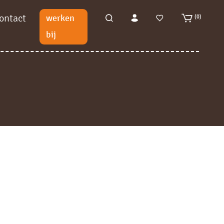
ontact
werken
(0)
bij