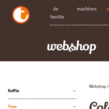
de
machines
familie
webshop
Webshop
Koffie
Koffie bonen
Col
Fresh brew
Thee