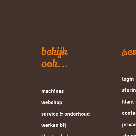
bekijk
ser
ook...
login
stori
machines
klant
webshop
conta
service & onderhoud
priva
werken bij
alge