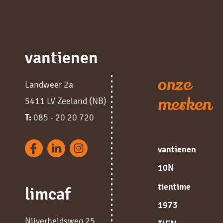
vantienen
onze
Landweer 2a
merken
5411 LV Zeeland (NB)
T:
085 - 20 20 720
vantienen
10N
tientime
limcaf
1973
Nijverheidsweg 25