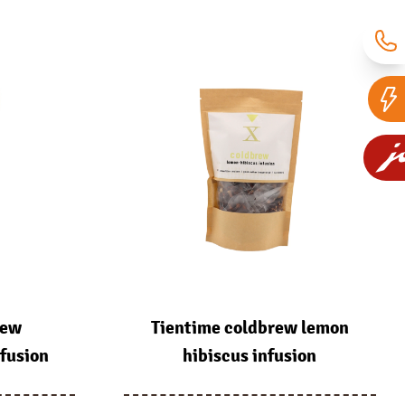
rew
Tientime coldbrew lemon
fusion
hibiscus infusion