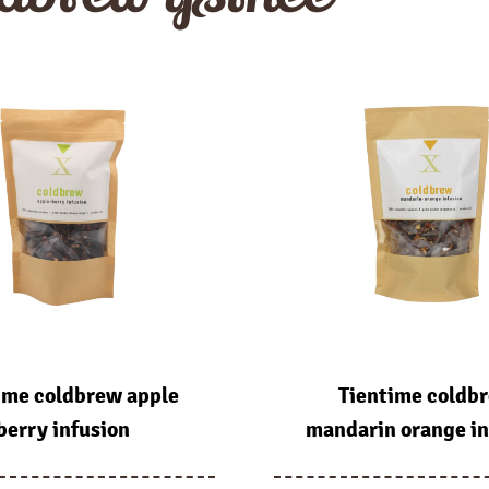
ime coldbrew apple
Tientime coldb
berry infusion
mandarin orange in