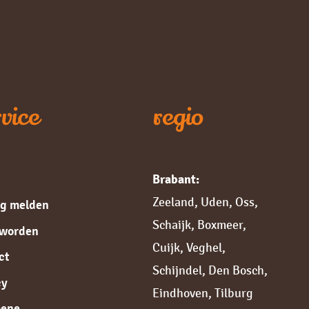
vice
regio
Brabant:
Zeeland
,
Uden
,
Oss
,
ng melden
Schaijk
,
Boxmeer
,
 worden
Cuijk,
Veghel
,
ct
Schijndel
,
Den Bosch
,
cy
Eindhoven
,
Tilburg
mene