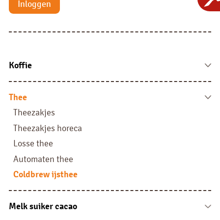
Inloggen
Koffie
Koffie bonen
Fresh brew
Thee
Instant
Theezakjes
Liquid
Theezakjes horeca
Filterkoffie
Losse thee
Pads, sachets en sticks
Automaten thee
Coldbrew ijsthee
Melk suiker cacao
Melk vloeibaar en cups