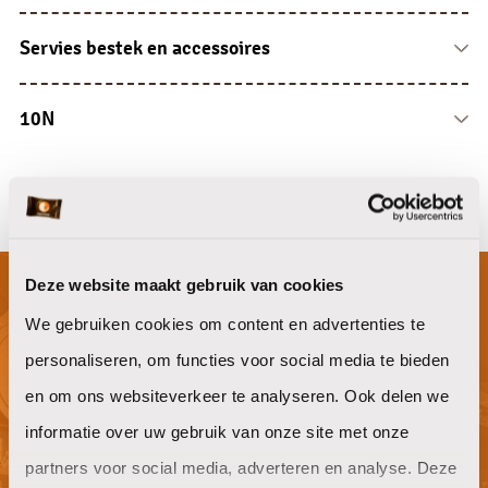
Koffie siropen
Papier overige
Vaat en wasbenodigdheden
Limonade siropen
Zepen en lotions
Reinigingsartikelen
Servies bestek en accessoires
Drank overige
Luchtverfrissers
Doeken en sponsen
Porselein
Dispensers
Overige
Glaswerk
10N
Bestek
10N
Serveren en presenteren
Deze website maakt gebruik van cookies
We gebruiken cookies om content en advertenties te
Niet gevonden waar je naar op zoek
personaliseren, om functies voor social media te bieden
bent?
en om ons websiteverkeer te analyseren. Ook delen we
informatie over uw gebruik van onze site met onze
partners voor social media, adverteren en analyse. Deze