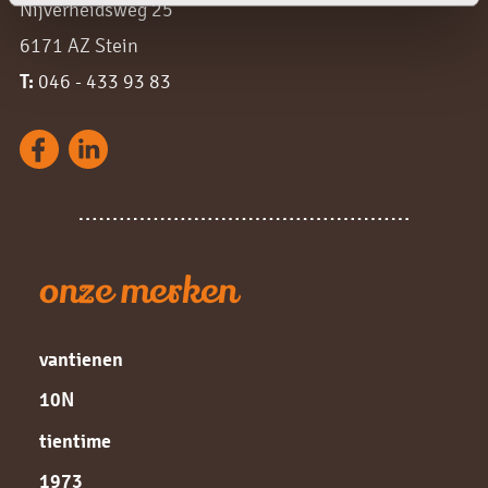
Nijverheidsweg 25
6171 AZ Stein
T:
046 - 433 93 83
onze merken
vantienen
10N
tientime
1973