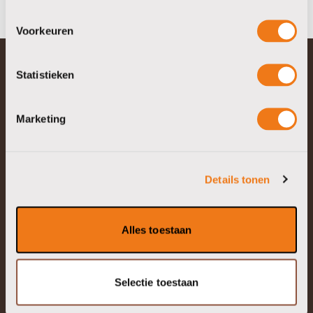
Serveren en presenteren
Voorkeuren
Statistieken
vantienen
Marketing
Landweer 2a
5411 LV Zeeland (NB)
T:
085 - 20 20 720
Details tonen
Alles toestaan
limcaf
Selectie toestaan