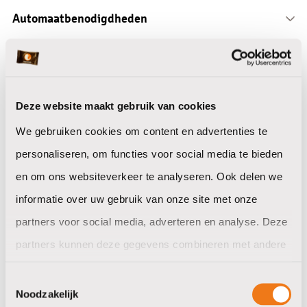
Bekers kunststof
Automaatbenodigdheden
Disposables
Jura onderhoudsproducten en accessoires
Reiniging en ontkalking
Zoet en hartig
Afvalzakken en bakken
Koffiekoekjes
Filterrol en zakjes
Koek
Deze website maakt gebruik van cookies
Dranken
Chips en hartig
Frisdrank blik
We gebruiken cookies om content en advertenties te
Chocolade
Frisdrank glas en petfles
Papier en hygiene
personaliseren, om functies voor social media te bieden
Drop en suikerwerken
Bier en wijn
Handdoek en poetspapier
en om ons websiteverkeer te analyseren. Ook delen we
Dripl siropen
Toiletpapier
Schoonmaakbenodigdheden
informatie over uw gebruik van onze site met onze
Koffie siropen
Papier overige
Vaat en wasbenodigdheden
partners voor social media, adverteren en analyse. Deze
Limonade siropen
Zepen en lotions
Reinigingsartikelen
Servies bestek en accessoires
partners kunnen deze gegevens combineren met andere
Drank overige
Luchtverfrissers
Doeken en sponsen
Porselein
informatie die u aan ze heeft verstrekt of die ze hebben
Dispensers
Overige
Glaswerk
Toestemmingsselectie
10N
verzameld op basis van uw gebruik van hun services.
Noodzakelijk
Bestek
10N