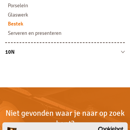
Drank overige
Luchtverfrissers
Doeken en sponsen
Porselein
Dispensers
Overige
Glaswerk
Bestek
Serveren en presenteren
10N
10N
Niet gevonden waar je naar op zoek
bent?