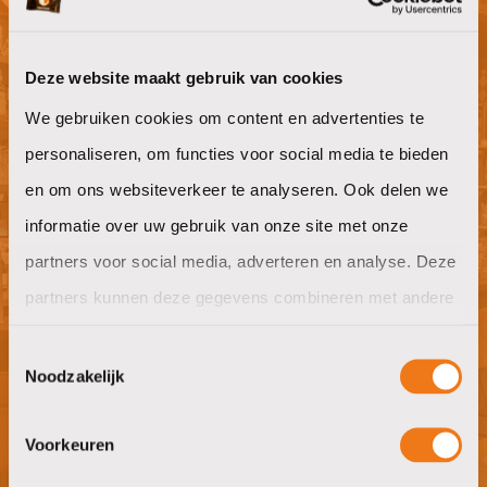
Deze website maakt gebruik van cookies
Willen jullie ook goeie koffie op het
We gebruiken cookies om content en advertenties te
werk?
personaliseren, om functies voor social media te bieden
offerte aanvragen
en om ons websiteverkeer te analyseren. Ook delen we
informatie over uw gebruik van onze site met onze
partners voor social media, adverteren en analyse. Deze
partners kunnen deze gegevens combineren met andere
Nieuwsgierig naar wat wij in huis
informatie die u aan ze heeft verstrekt of die ze hebben
Toestemmingsselectie
hebben?
verzameld op basis van uw gebruik van hun services.
Noodzakelijk
bezoek showroom
Voorkeuren