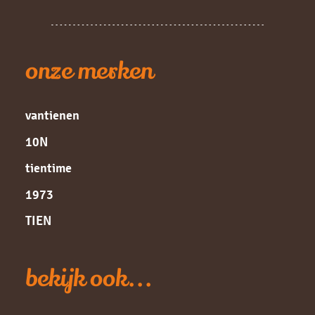
onze merken
vantienen
10N
tientime
1973
TIEN
bekijk ook...