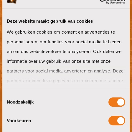
Deze website maakt gebruik van cookies
Willen jullie ook goeie koffie op het
We gebruiken cookies om content en advertenties te
werk?
personaliseren, om functies voor social media te bieden
offerte aanvragen
en om ons websiteverkeer te analyseren. Ook delen we
informatie over uw gebruik van onze site met onze
partners voor social media, adverteren en analyse. Deze
partners kunnen deze gegevens combineren met andere
Nieuwsgierig naar wat wij in huis
informatie die u aan ze heeft verstrekt of die ze hebben
Toestemmingsselectie
hebben?
verzameld op basis van uw gebruik van hun services.
Noodzakelijk
bezoek showroom
Voorkeuren