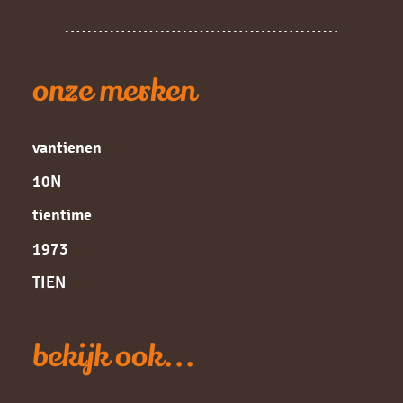
onze merken
vantienen
10N
tientime
1973
TIEN
bekijk ook...