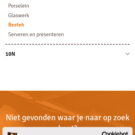
Drank overige
Luchtverfrissers
Doeken en sponsen
Porselein
Dispensers
Overige
Glaswerk
Bestek
Serveren en presenteren
10N
10N
Niet gevonden waar je naar op zoek
bent?