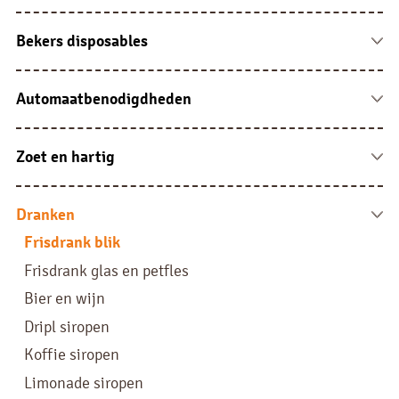
Coldbrew ijsthee
Suiker
Automatensoep
Cacao
Soep sachets
Bekers disposables
Portieverpakking overig
Soep overig
Bekers karton
Bekers kunststof
Automaatbenodigdheden
Disposables
Jura onderhoudsproducten en accessoires
Reiniging en ontkalking
Zoet en hartig
Afvalzakken en bakken
Koffiekoekjes
Filterrol en zakjes
Koek
Dranken
Chips en hartig
Frisdrank blik
Chocolade
Frisdrank glas en petfles
Drop en suikerwerken
Bier en wijn
Dripl siropen
Koffie siropen
Limonade siropen