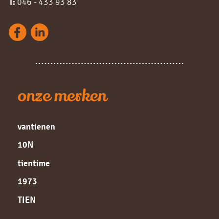
T:
046 - 433 93 83
onze merken
vantienen
10N
tientime
1973
TIEN