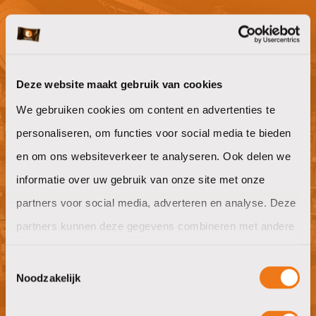
Niet gevonden waar je naar op zoek
bent?
Deze website maakt gebruik van cookies
We gebruiken cookies om content en advertenties te
Willen jullie ook goeie koffie op het
personaliseren, om functies voor social media te bieden
werk?
en om ons websiteverkeer te analyseren. Ook delen we
informatie over uw gebruik van onze site met onze
offerte aanvragen
partners voor social media, adverteren en analyse. Deze
partners kunnen deze gegevens combineren met andere
informatie die u aan ze heeft verstrekt of die ze hebben
Toestemmingsselectie
verzameld op basis van uw gebruik van hun services.
Noodzakelijk
Nieuwsgierig naar wat wij in huis
hebben?