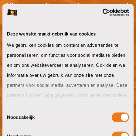
Niet gevonden waar je naar op zoek
bent?
Deze website maakt gebruik van cookies
We gebruiken cookies om content en advertenties te
Willen jullie ook goeie koffie op het
personaliseren, om functies voor social media te bieden
werk?
en om ons websiteverkeer te analyseren. Ook delen we
offerte aanvragen
informatie over uw gebruik van onze site met onze
partners voor social media, adverteren en analyse. Deze
partners kunnen deze gegevens combineren met andere
informatie die u aan ze heeft verstrekt of die ze hebben
Toestemmingsselectie
verzameld op basis van uw gebruik van hun services.
Nieuwsgierig naar wat wij in huis
Noodzakelijk
hebben?