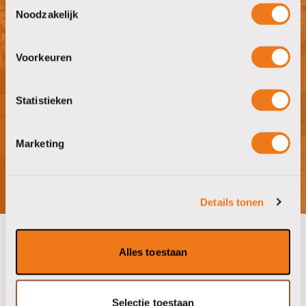
Toestemmingsselectie
verzameld op basis van uw gebruik van hun services.
Noodzakelijk
Voorkeuren
Nieuwsgierig naar wat wij in huis
hebben?
Statistieken
bezoek showroom
Marketing
Details tonen
Alles toestaan
onze partners
Selectie toestaan