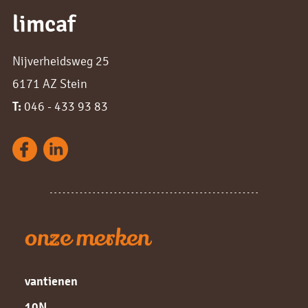
limcaf
Nijverheidsweg 25
6171 AZ Stein
T:
046 - 433 93 83
onze merken
vantienen
10N