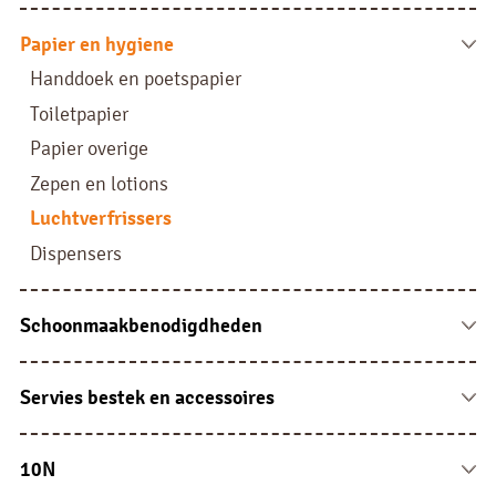
Frisdrank blik
Chocolade
Frisdrank glas en petfles
Papier en hygiene
Drop en suikerwerken
Bier en wijn
Handdoek en poetspapier
Dripl siropen
Toiletpapier
Koffie siropen
Papier overige
Limonade siropen
Zepen en lotions
Drank overige
Luchtverfrissers
Dispensers
Schoonmaakbenodigdheden
Vaat en wasbenodigdheden
Reinigingsartikelen
Servies bestek en accessoires
Doeken en sponsen
Porselein
Overige
Glaswerk
10N