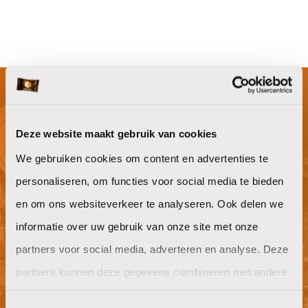
Bestek
10N
Serveren en presenteren
Niet gevonden waar je naar op zoek
Deze website maakt gebruik van cookies
bent?
We gebruiken cookies om content en advertenties te
personaliseren, om functies voor social media te bieden
en om ons websiteverkeer te analyseren. Ook delen we
Willen jullie ook goeie koffie op het
informatie over uw gebruik van onze site met onze
werk?
partners voor social media, adverteren en analyse. Deze
partners kunnen deze gegevens combineren met andere
offerte aanvragen
informatie die u aan ze heeft verstrekt of die ze hebben