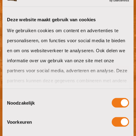
Willen jullie ook goeie koffie op het
Deze website maakt gebruik van cookies
werk?
We gebruiken cookies om content en advertenties te
personaliseren, om functies voor social media te bieden
offerte aanvragen
en om ons websiteverkeer te analyseren. Ook delen we
informatie over uw gebruik van onze site met onze
partners voor social media, adverteren en analyse. Deze
partners kunnen deze gegevens combineren met andere
Nieuwsgierig naar wat wij in huis
informatie die u aan ze heeft verstrekt of die ze hebben
hebben?
Toestemmingsselectie
verzameld op basis van uw gebruik van hun services.
Noodzakelijk
bezoek showroom
Voorkeuren