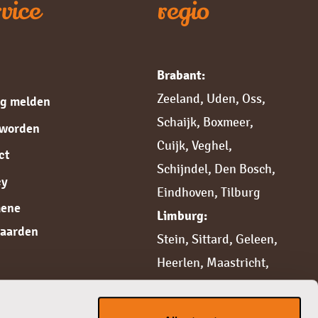
vice
regio
Brabant:
Zeeland
,
Uden
,
Oss
,
ng melden
Schaijk
,
Boxmeer
,
 worden
Cuijk,
Veghel
,
ct
Schijndel
,
Den Bosch
,
cy
Eindhoven
,
Tilburg
mene
Limburg:
aarden
Stein
,
Sittard,
Geleen
,
Heerlen
,
Maastricht
,
Weert
,
Roermond
,
Venlo
,
Venray