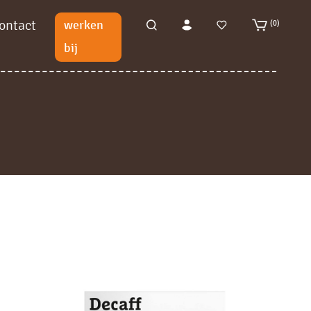
ontact
werken
(0)
bij