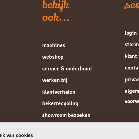
bekijk
ser
ook...
login
stori
machines
klant
webshop
conta
service & onderhoud
priva
werken bij
alge
klantverhalen
voorw
bekerrecycling
showroom bezoeken
de koffiespecialist
ik van cookies