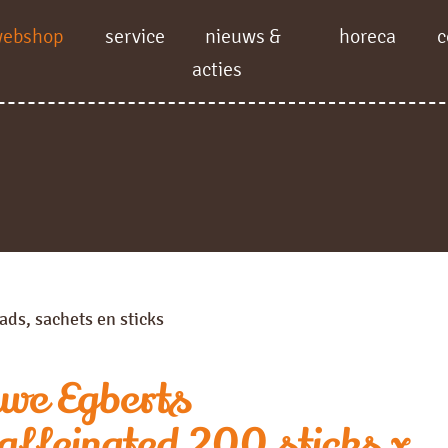
webshop
service
nieuws &
horeca
c
acties
ads, sachets en sticks
we Egberts
affeinated 200 sticks x