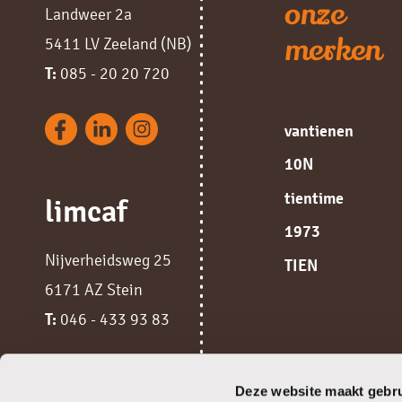
onze
Landweer 2a
merken
5411 LV Zeeland (NB)
T:
085 - 20 20 720
vantienen
10N
tientime
limcaf
1973
Nijverheidsweg 25
TIEN
6171 AZ Stein
T:
046 - 433 93 83
Deze website maakt gebru