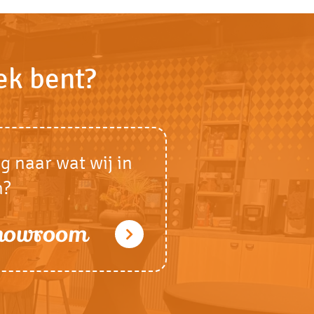
ek bent?
g naar wat wij in
n?
showroom