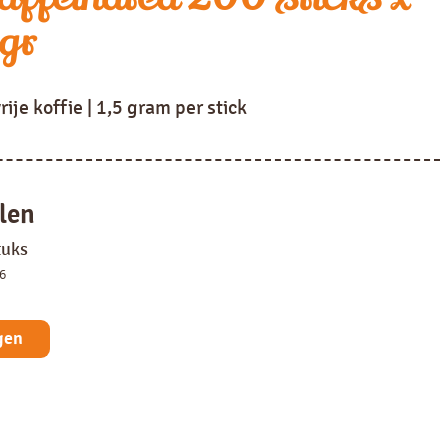
gr
ije koffie | 1,5 gram per stick
len
tuks
6
gen