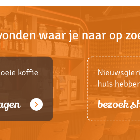
vonden waar je naar op zo
goeie koffie
Nieuwsgieri
huis hebbe
agen
bezoek 