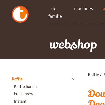
de
machines
familie
webshop
Koffie
P
/
Koffie
Koffie bonen
Dou
Fresh brew
Dec
Instant