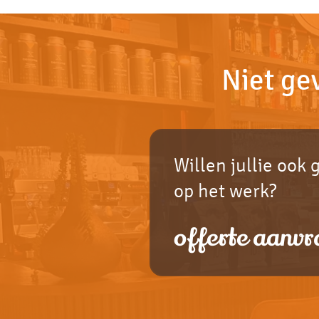
Niet ge
Willen jullie ook 
op het werk?
offerte aanvr