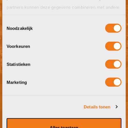
partners kunnen deze gegevens combineren met andere
Willen jullie ook goeie koffie op het
informatie die u aan ze heeft verstrekt of die ze hebben
werk?
Toestemmingsselectie
verzameld op basis van uw gebruik van hun services.
Noodzakelijk
offerte aanvragen
Voorkeuren
Statistieken
Nieuwsgierig naar wat wij in huis
hebben?
Marketing
bezoek showroom
Details tonen
Alles toestaan