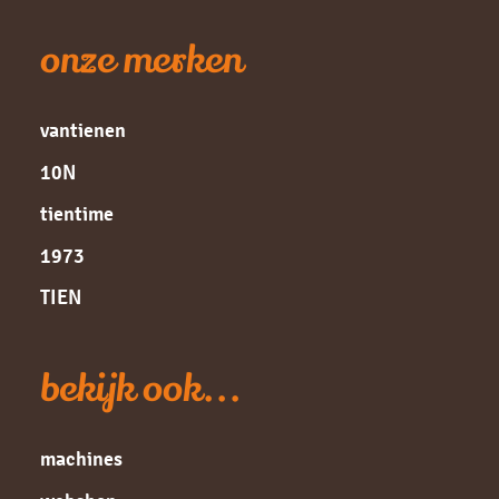
onze merken
vantienen
10N
tientime
1973
TIEN
bekijk ook...
machines