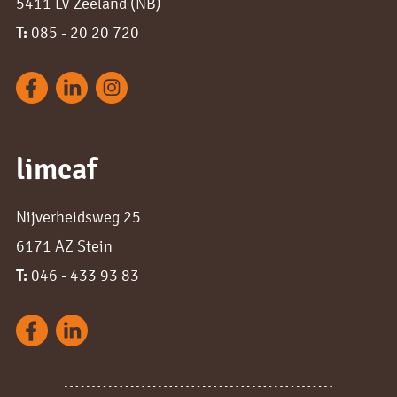
5411 LV Zeeland (NB)
T:
085 - 20 20 720
limcaf
Nijverheidsweg 25
6171 AZ Stein
T:
046 - 433 93 83