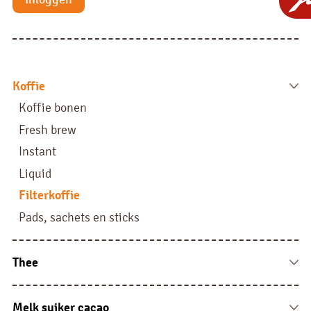
Koffie
Koffie bonen
Fresh brew
Instant
Liquid
Filterkoffie
Pads, sachets en sticks
Thee
Theezakjes
Theezakjes horeca
Melk suiker cacao