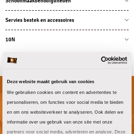
Schoonmaakbenodigdheden
Koffie siropen
Papier overige
Vaat en wasbenodigdheden
Limonade siropen
Zepen en lotions
Reinigingsartikelen
Servies bestek en accessoires
Drank overige
Luchtverfrissers
Doeken en sponsen
Porselein
Dispensers
Overige
Glaswerk
10N
Bestek
10N
Serveren en presenteren
Deze website maakt gebruik van cookies
We gebruiken cookies om content en advertenties te
Niet gevonden waar je naar op zoek
personaliseren, om functies voor social media te bieden
bent?
en om ons websiteverkeer te analyseren. Ook delen we
informatie over uw gebruik van onze site met onze
partners voor social media, adverteren en analyse. Deze