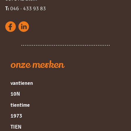
T:
046 - 433 93 83
onze merken
vantienen
10N
tientime
1973
TIEN