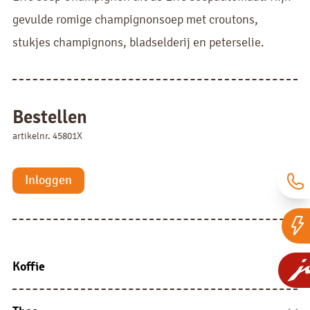
gevulde romige champignonsoep met croutons,
stukjes champignons, bladselderij en peterselie.
Bestellen
artikelnr. 45801X
Inloggen
Koffie
Koffie bonen
Fresh brew