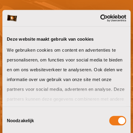
Niet gevonden waar je naar op zoek
bent?
Deze website maakt gebruik van cookies
We gebruiken cookies om content en advertenties te
Willen jullie ook goeie koffie op het
personaliseren, om functies voor social media te bieden
werk?
en om ons websiteverkeer te analyseren. Ook delen we
informatie over uw gebruik van onze site met onze
offerte aanvragen
partners voor social media, adverteren en analyse. Deze
partners kunnen deze gegevens combineren met andere
informatie die u aan ze heeft verstrekt of die ze hebben
Toestemmingsselectie
verzameld op basis van uw gebruik van hun services.
Noodzakelijk
Nieuwsgierig naar wat wij in huis