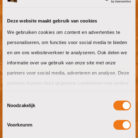
Deze website maakt gebruik van cookies
Willen jullie ook goeie koffie op het
werk?
We gebruiken cookies om content en advertenties te
personaliseren, om functies voor social media te bieden
offerte aanvragen
en om ons websiteverkeer te analyseren. Ook delen we
informatie over uw gebruik van onze site met onze
partners voor social media, adverteren en analyse. Deze
partners kunnen deze gegevens combineren met andere
Nieuwsgierig naar wat wij in huis
informatie die u aan ze heeft verstrekt of die ze hebben
hebben?
Toestemmingsselectie
verzameld op basis van uw gebruik van hun services.
Noodzakelijk
bezoek showroom
Voorkeuren