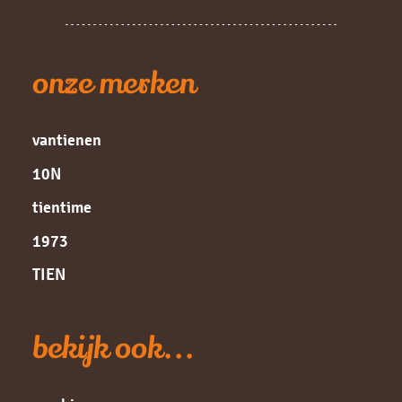
onze merken
vantienen
10N
tientime
1973
TIEN
bekijk ook...