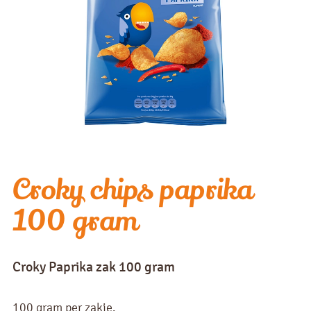
Croky chips paprika
100 gram
Croky Paprika zak 100 gram
100 gram per zakje.