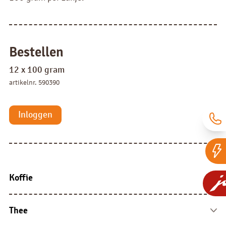
Bestellen
12 x 100 gram
artikelnr. 590390
Inloggen
Koffie
Koffie bonen
Fresh brew
Thee
Instant
Theezakjes