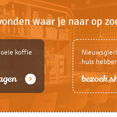
vonden waar je naar op zo
goeie koffie
Nieuwsgieri
huis hebbe
agen
bezoek 