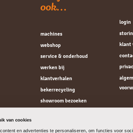
ook...
login
stori
machines
klant
webshop
conta
service & onderhoud
priva
werken bij
alge
klantverhalen
voorw
bekerrecycling
showroom bezoeken
de koffiespecialist
ik van cookies
ontent en advertenties te personaliseren, om functies voor soci