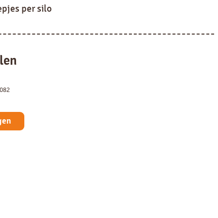
pjes per silo
len
9082
gen