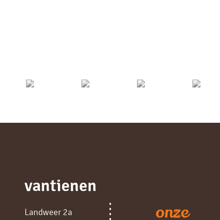
vantienen
onze
Landweer 2a