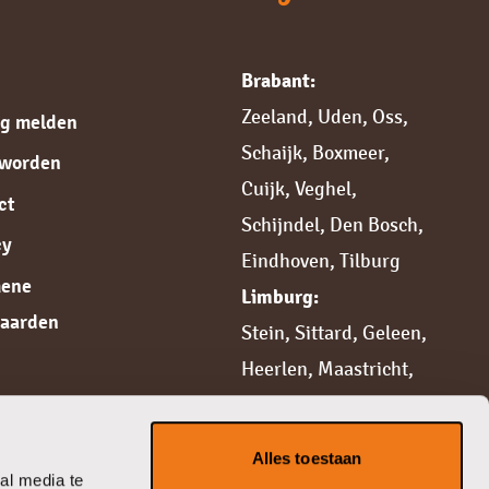
Brabant:
Zeeland
,
Uden
,
Oss
,
ng melden
Schaijk
,
Boxmeer
,
 worden
Cuijk,
Veghel
,
ct
Schijndel
,
Den Bosch
,
cy
Eindhoven
,
Tilburg
mene
Limburg:
aarden
Stein
,
Sittard,
Geleen
,
Heerlen
,
Maastricht
,
Weert
,
Roermond
,
Venlo
,
Venray
Alles toestaan
Gelderland:
al media te