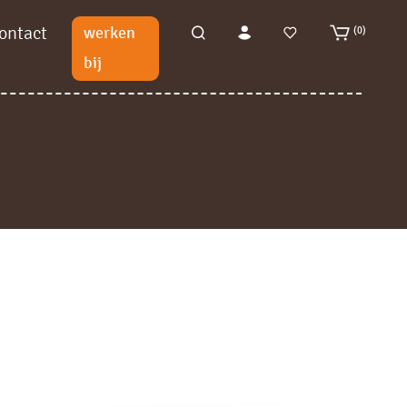
ontact
werken
(0)
bij