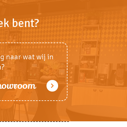
ek bent?
g naar wat wij in
n?
showroom