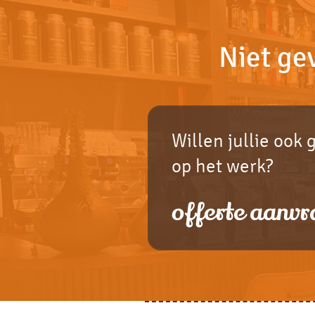
Niet ge
Willen jullie ook 
op het werk?
offerte aanvr