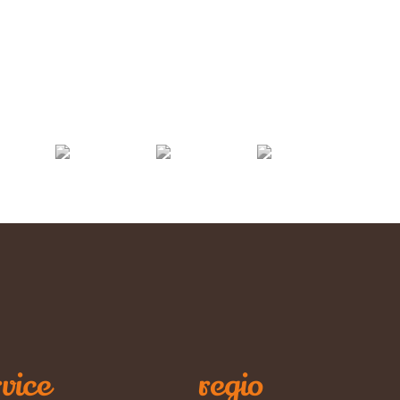
vice
regio