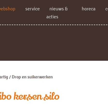
webshop
service
nieuws &
horeca
c
acties
artig
Drop en suikerwerken
/
bo kersen silo