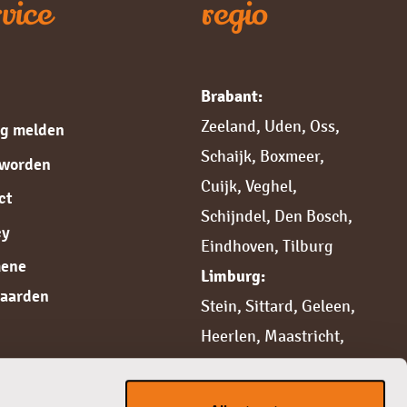
vice
regio
Brabant:
Zeeland
,
Uden
,
Oss
,
ng melden
Schaijk
,
Boxmeer
,
 worden
Cuijk,
Veghel
,
ct
Schijndel
,
Den Bosch
,
cy
Eindhoven
,
Tilburg
mene
Limburg:
aarden
Stein
,
Sittard,
Geleen
,
Heerlen
,
Maastricht
,
Weert
,
Roermond
,
Venlo
,
Venray