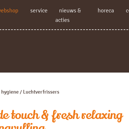
webshop
service
nieuws &
horeca
c
acties
 hygiene
Luchtverfrissers
/
e touch & fresh relaxing
navulling