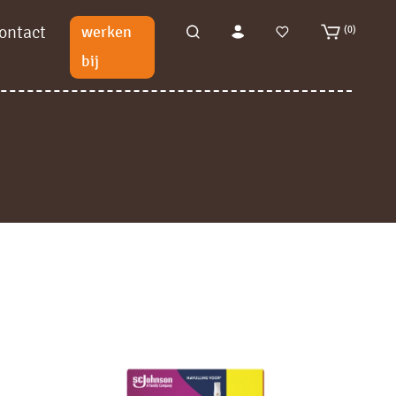
ontact
werken
(0)
bij