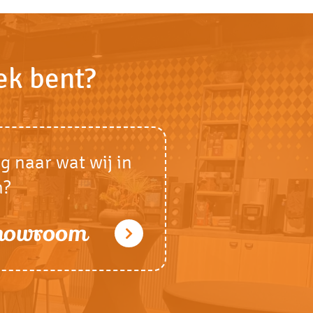
ek bent?
g naar wat wij in
n?
showroom