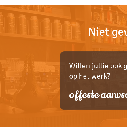
Niet ge
Willen jullie ook 
op het werk?
offerte aanvr