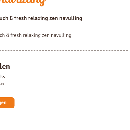
uch & fresh relaxing zen navulling
ch & fresh relaxing zen navulling
len
uks
098
gen