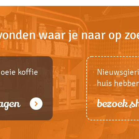
vonden waar je naar op zo
goeie koffie
Nieuwsgieri
huis hebbe
agen
bezoek 