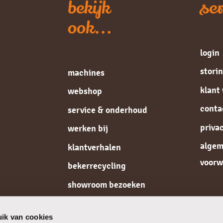
bekijk
ser
ook...
login
stori
machines
klant
webshop
conta
service & onderhoud
priva
werken bij
alge
klantverhalen
voorw
bekerrecycling
showroom bezoeken
de koffiespecialist
ik van cookies