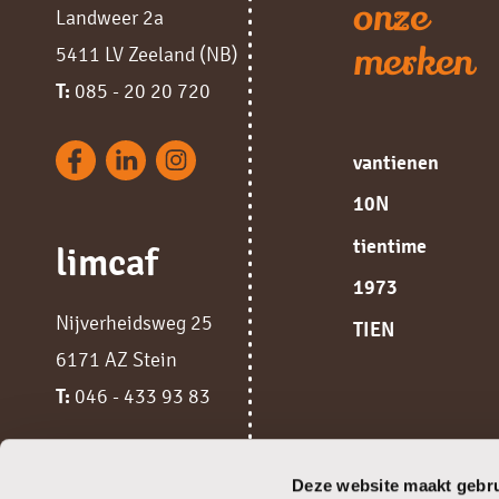
onze
Landweer 2a
merken
5411 LV Zeeland (NB)
T:
085 - 20 20 720
vantienen
10N
tientime
limcaf
1973
Nijverheidsweg 25
TIEN
6171 AZ Stein
T:
046 - 433 93 83
Deze website maakt gebru