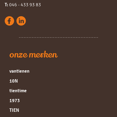
T:
046 - 433 93 83
onze merken
vantienen
10N
tientime
1973
TIEN