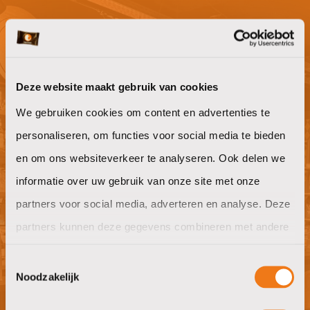
Niet gevonden waar je naar op zoek
bent?
Deze website maakt gebruik van cookies
We gebruiken cookies om content en advertenties te
Willen jullie ook goeie koffie op het
personaliseren, om functies voor social media te bieden
werk?
en om ons websiteverkeer te analyseren. Ook delen we
informatie over uw gebruik van onze site met onze
offerte aanvragen
partners voor social media, adverteren en analyse. Deze
partners kunnen deze gegevens combineren met andere
informatie die u aan ze heeft verstrekt of die ze hebben
Toestemmingsselectie
verzameld op basis van uw gebruik van hun services.
Noodzakelijk
Nieuwsgierig naar wat wij in huis
hebben?