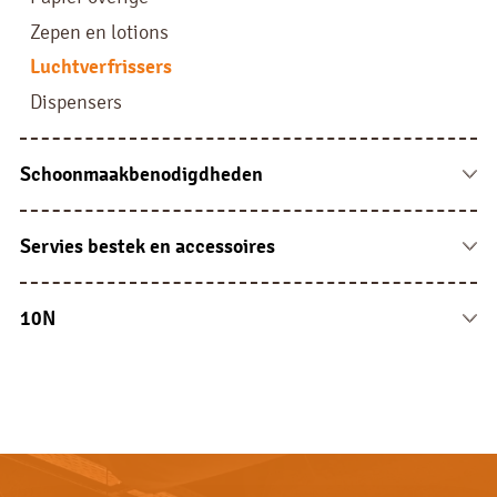
Limonade siropen
Zepen en lotions
Drank overige
Luchtverfrissers
Dispensers
Schoonmaakbenodigdheden
Vaat en wasbenodigdheden
Reinigingsartikelen
Servies bestek en accessoires
Doeken en sponsen
Porselein
Overige
Glaswerk
10N
Bestek
10N
Serveren en presenteren