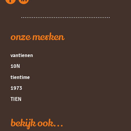
onze merken
vantienen
10N
tientime
1973
TIEN
bekijk ook...