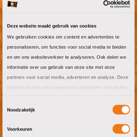
bent?
Deze website maakt gebruik van cookies
Willen jullie ook goeie koffie op het
We gebruiken cookies om content en advertenties te
werk?
personaliseren, om functies voor social media te bieden
en om ons websiteverkeer te analyseren. Ook delen we
offerte aanvragen
informatie over uw gebruik van onze site met onze
partners voor social media, adverteren en analyse. Deze
partners kunnen deze gegevens combineren met andere
informatie die u aan ze heeft verstrekt of die ze hebben
Nieuwsgierig naar wat wij in huis
Toestemmingsselectie
verzameld op basis van uw gebruik van hun services.
hebben?
Noodzakelijk
bezoek showroom
Voorkeuren