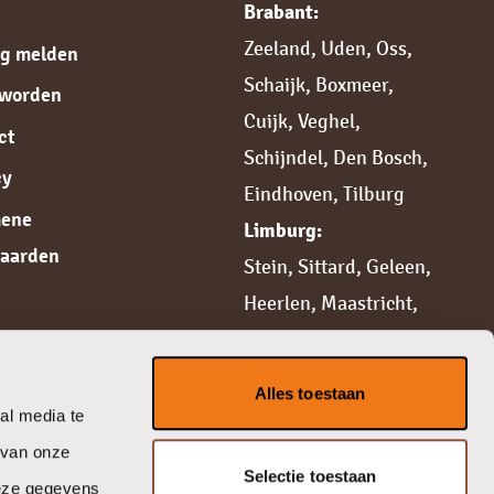
Brabant:
Zeeland
,
Uden
,
Oss
,
ng melden
Schaijk
,
Boxmeer
,
 worden
Cuijk,
Veghel
,
ct
Schijndel
,
Den Bosch
,
cy
Eindhoven
,
Tilburg
mene
Limburg:
aarden
Stein
,
Sittard,
Geleen
,
Heerlen
,
Maastricht
,
Weert
,
Roermond
,
Venlo
,
Venray
Alles toestaan
Gelderland:
al media te
Nijmegen,
Beuningen
,
 van onze
Selectie toestaan
Wijchen
deze gegevens