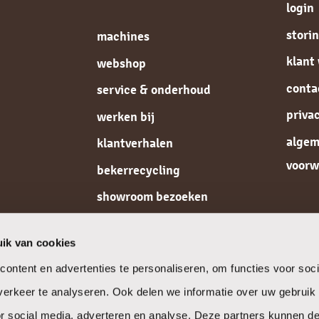
login
stori
machines
klant
webshop
conta
service & onderhoud
priva
werken bij
alge
klantverhalen
voorw
bekerrecycling
showroom bezoeken
de koffiespecialist
ik van cookies
ontent en advertenties te personaliseren, om functies voor soci
erkeer te analyseren. Ook delen we informatie over uw gebruik
or social media, adverteren en analyse. Deze partners kunnen 