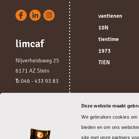
vantienen
10N
tientime
limcaf
1973
Nijverheidsweg 25
TIEN
6171 AZ Stein
T:
046 - 433 93 83
Deze website maakt gebru
We gebruiken cookies om c
bieden en om ons websitev
site met onze partners vo