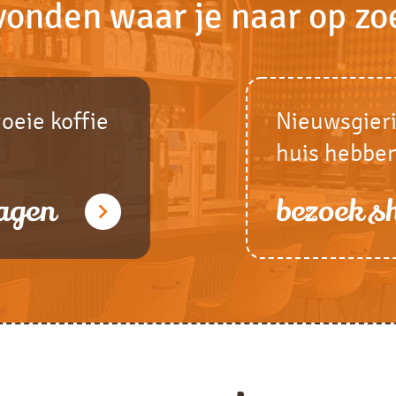
vonden waar je naar op zo
goeie koffie
Nieuwsgieri
huis hebbe
agen
bezoek 