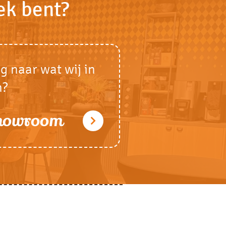
ek bent?
g naar wat wij in
n?
showroom