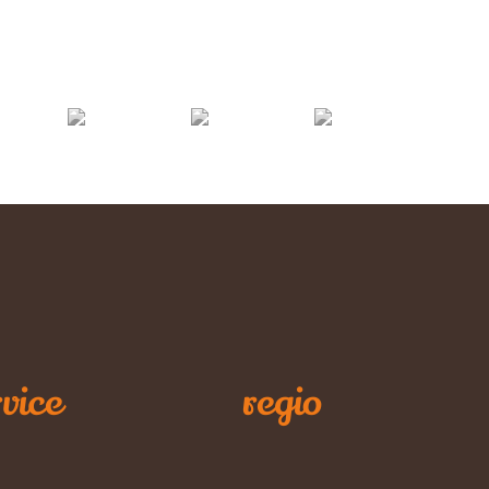
vice
regio