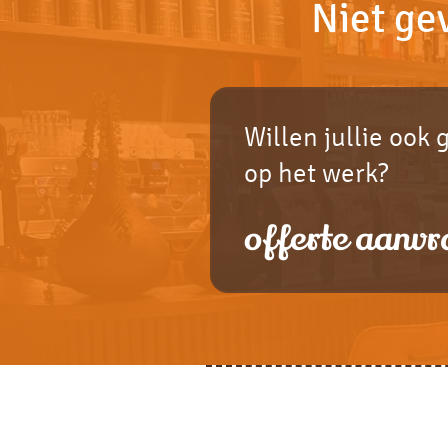
Niet ge
Willen jullie ook 
op het werk?
offerte aanvr