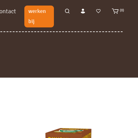
ontact
werken
(0)
bij