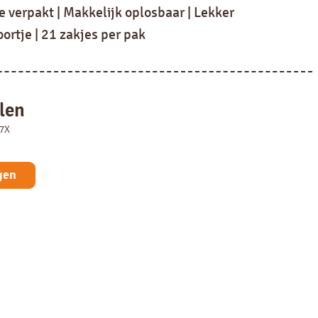
ie verpakt | Makkelijk oplosbaar | Lekker
ortje | 21 zakjes per pak
len
97X
gen