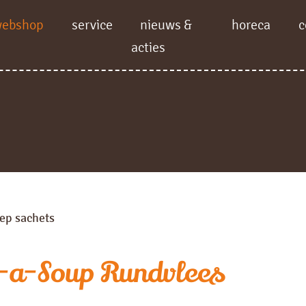
webshop
service
nieuws &
horeca
c
acties
ep sachets
-a-Soup Rundvlees