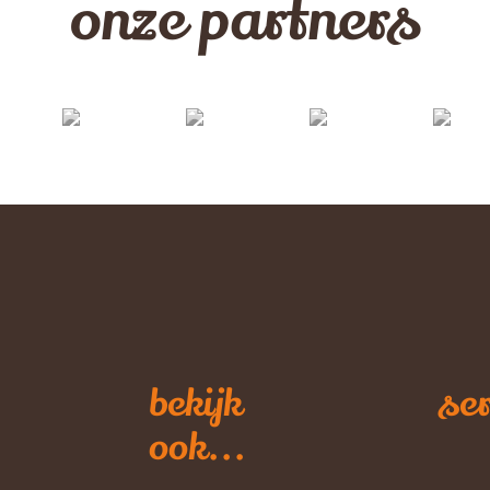
onze partners
bekijk
ser
ook...