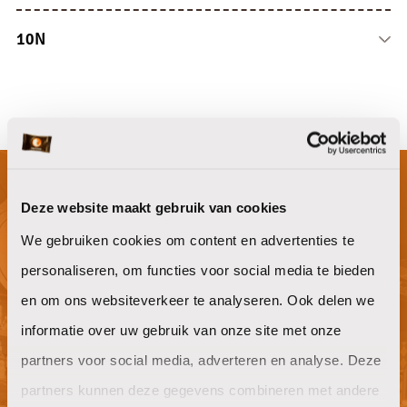
Luchtverfrissers
Doeken en sponsen
Porselein
Dispensers
Overige
Glaswerk
10N
Bestek
10N
Serveren en presenteren
Deze website maakt gebruik van cookies
Niet gevonden waar je naar op zoek
We gebruiken cookies om content en advertenties te
bent?
personaliseren, om functies voor social media te bieden
en om ons websiteverkeer te analyseren. Ook delen we
informatie over uw gebruik van onze site met onze
Willen jullie ook goeie koffie op het
partners voor social media, adverteren en analyse. Deze
werk?
partners kunnen deze gegevens combineren met andere