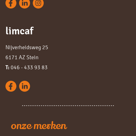
limcaf
Nijverheidsweg 25
6171 AZ Stein
T:
046 - 433 93 83
onze merken