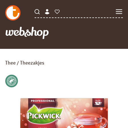
webshop
Thee
Theezakjes
/