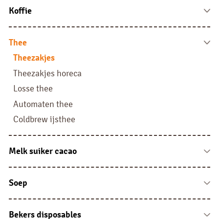
Koffie
Koffie bonen
Fresh brew
Thee
Instant
Theezakjes
Liquid
Theezakjes horeca
Filterkoffie
Losse thee
Pads, sachets en sticks
Automaten thee
Coldbrew ijsthee
Melk suiker cacao
Melk vloeibaar en cups
Melkpoeder
Soep
Suiker
Automatensoep
Cacao
Soep sachets
Bekers disposables