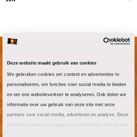
Bestek
10N
Serveren en presenteren
Niet gevonden waar je naar op zoek
Deze website maakt gebruik van cookies
bent?
We gebruiken cookies om content en advertenties te
personaliseren, om functies voor social media te bieden
en om ons websiteverkeer te analyseren. Ook delen we
informatie over uw gebruik van onze site met onze
Willen jullie ook goeie koffie op het
partners voor social media, adverteren en analyse. Deze
werk?
partners kunnen deze gegevens combineren met andere
offerte aanvragen
informatie die u aan ze heeft verstrekt of die ze hebben