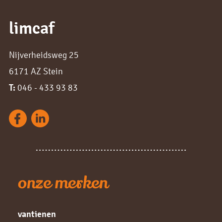
limcaf
Nijverheidsweg 25
6171 AZ Stein
T:
046 - 433 93 83
onze merken
vantienen