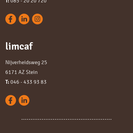
T:
085 - 20 20 720
limcaf
Nijverheidsweg 25
6171 AZ Stein
T:
046 - 433 93 83