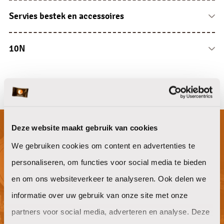
Limonade siropen
Zepen en lotions
Reinigingsartikelen
Servies bestek en accessoires
Drank overige
Luchtverfrissers
Doeken en sponsen
Porselein
Dispensers
Overige
Glaswerk
10N
Bestek
10N
Serveren en presenteren
Deze website maakt gebruik van cookies
We gebruiken cookies om content en advertenties te
Niet gevonden waar je naar op zoek
personaliseren, om functies voor social media te bieden
bent?
en om ons websiteverkeer te analyseren. Ook delen we
informatie over uw gebruik van onze site met onze
partners voor social media, adverteren en analyse. Deze