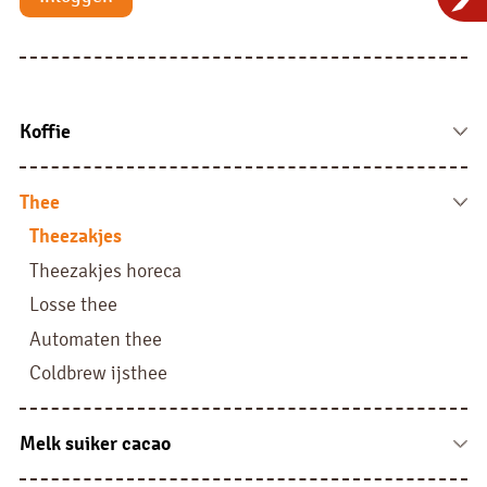
Koffie
Koffie bonen
Fresh brew
Thee
Instant
Theezakjes
Liquid
Theezakjes horeca
Filterkoffie
Losse thee
Pads, sachets en sticks
Automaten thee
Coldbrew ijsthee
Melk suiker cacao
Melk vloeibaar en cups