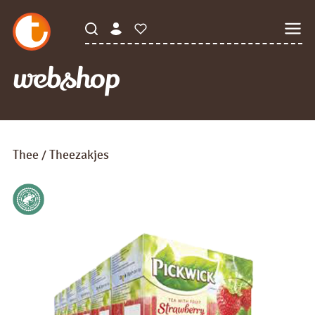
webshop
Thee
Theezakjes
/