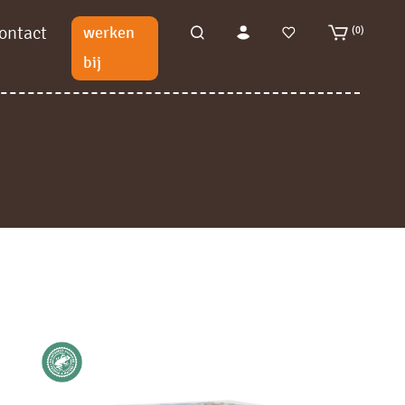
ontact
werken
(0)
bij