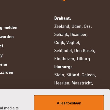
Brabant:
Zeeland
,
Uden
,
Oss
,
ng melden
Schaijk
,
Boxmeer
,
 worden
Cuijk,
Veghel
,
ct
Schijndel
,
Den Bosch
,
cy
Eindhoven
,
Tilburg
mene
Limburg:
aarden
Stein
,
Sittard,
Geleen
,
Heerlen
,
Maastricht
,
Weert
,
Roermond
,
Venlo
,
Venray
Alles toestaan
Gelderland:
al media te