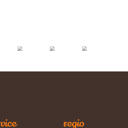
vice
regio