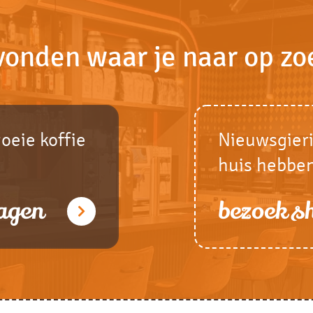
vonden waar je naar op zo
goeie koffie
Nieuwsgieri
huis hebbe
agen
bezoek 