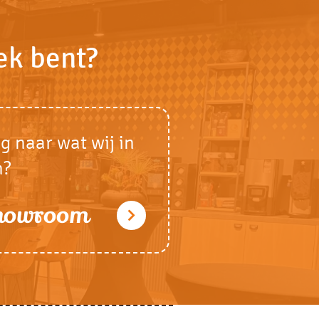
ek bent?
g naar wat wij in
n?
showroom