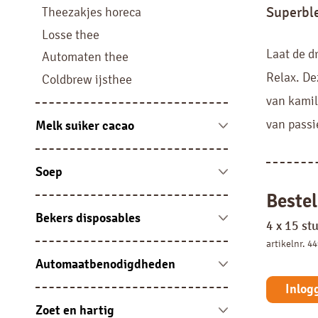
Liquid
Superble
Theezakjes horeca
Filterkoffie
Losse thee
Pads, sachets en sticks
Laat de d
Automaten thee
Relax. De
Coldbrew ijsthee
van kamil
van passi
Melk suiker cacao
Melk vloeibaar en cups
Melkpoeder
Soep
Suiker
Automatensoep
Bestel
Cacao
Soep sachets
Bekers disposables
4 x 15 st
Portieverpakking overig
Soep overig
Bekers karton
artikelnr. 4
Bekers kunststof
Automaatbenodigdheden
Disposables
Jura onderhoudsproducten en
Inlog
accessoires
Zoet en hartig