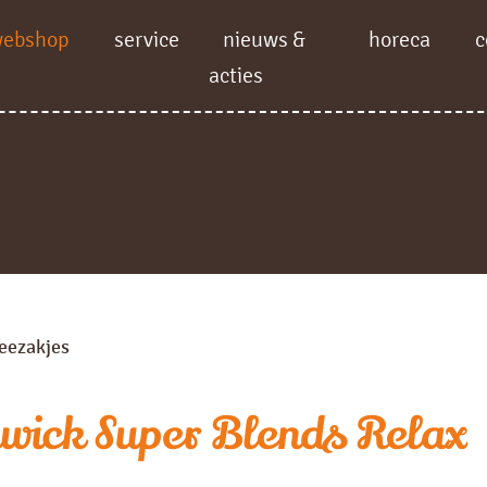
webshop
service
nieuws &
horeca
c
acties
eezakjes
kwick Super Blends Relax