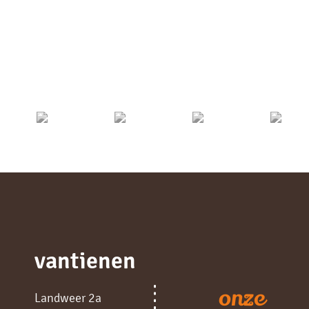
vantienen
onze
Landweer 2a