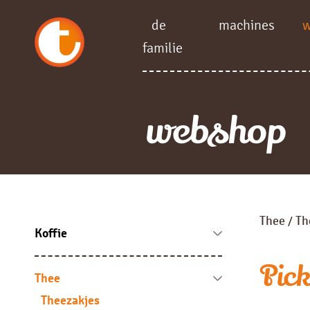
de
machines
familie
webshop
Thee
Th
/
Koffie
Koffie bonen
Pic
Fresh brew
Thee
Instant
Theezakjes