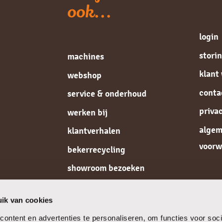
ook...
login
stori
machines
klant
webshop
conta
service & onderhoud
priva
werken bij
alge
klantverhalen
voorw
bekerrecycling
showroom bezoeken
de koffiespecialist
ik van cookies
ontent en advertenties te personaliseren, om functies voor soci