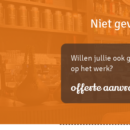
Niet ge
Willen jullie ook 
op het werk?
offerte aanvr