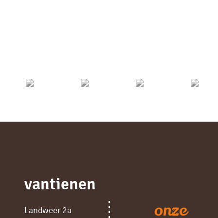
vantienen
onze
Landweer 2a