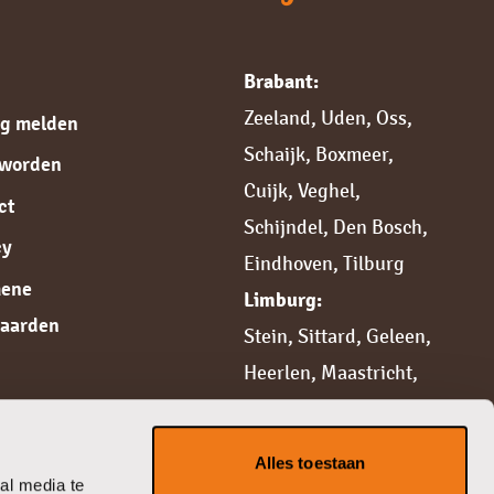
Brabant:
Zeeland
,
Uden
,
Oss
,
ng melden
Schaijk
,
Boxmeer
,
 worden
Cuijk,
Veghel
,
ct
Schijndel
,
Den Bosch
,
cy
Eindhoven
,
Tilburg
mene
Limburg:
aarden
Stein
,
Sittard,
Geleen
,
Heerlen
,
Maastricht
,
Weert
,
Roermond
,
Venlo
,
Venray
Alles toestaan
Gelderland:
al media te