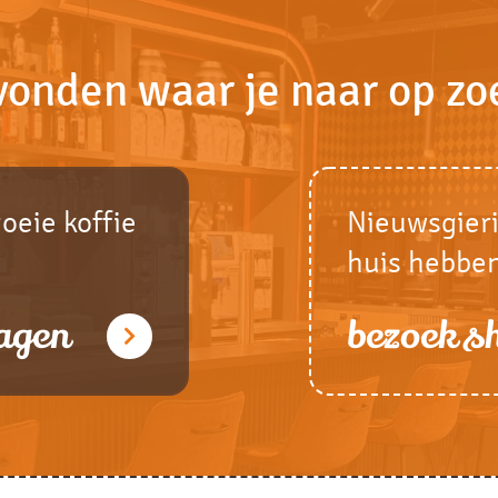
vonden waar je naar op zo
goeie koffie
Nieuwsgieri
huis hebbe
agen
bezoek 