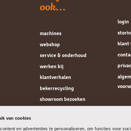
ook...
login
stori
machines
klant
webshop
conta
service & onderhoud
priva
werken bij
alge
klantverhalen
voorw
bekerrecycling
showroom bezoeken
de koffiespecialist
ik van cookies
ontent en advertenties te personaliseren, om functies voor soci