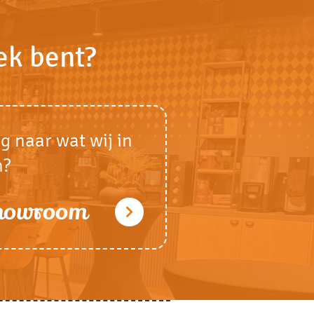
ek bent?
g naar wat wij in
n?
showroom