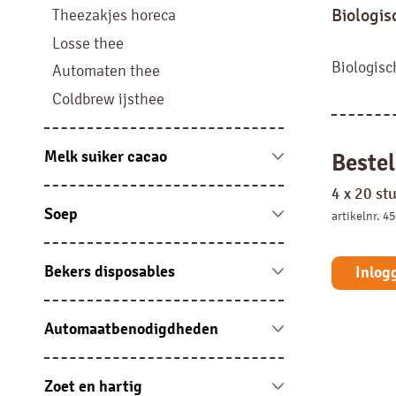
Liquid
Biologisc
Theezakjes horeca
Filterkoffie
Losse thee
Pads, sachets en sticks
Biologisc
Automaten thee
Coldbrew ijsthee
Melk suiker cacao
Bestel
Melk vloeibaar en cups
4 x 20 st
Melkpoeder
Soep
artikelnr. 4
Suiker
Automatensoep
Cacao
Soep sachets
Bekers disposables
Inlog
Portieverpakking overig
Soep overig
Bekers karton
Bekers kunststof
Automaatbenodigdheden
Disposables
Jura onderhoudsproducten en
accessoires
Zoet en hartig