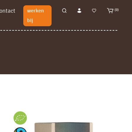
ontact
werken
(0)
bij