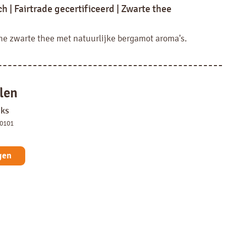
h | Fairtrade gecertificeerd | Zwarte thee
he zwarte thee met natuurlijke bergamot aroma's.
len
uks
50101
gen