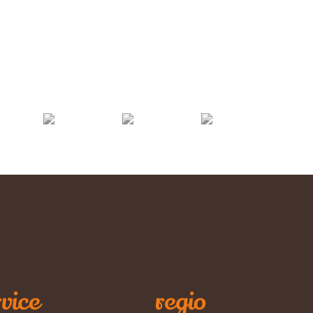
vice
regio