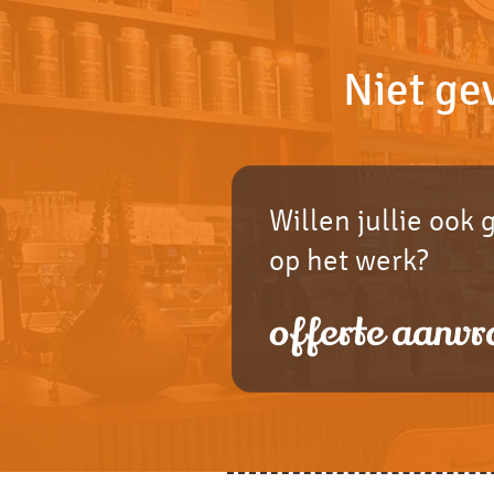
Niet ge
Willen jullie ook 
op het werk?
offerte aanvr