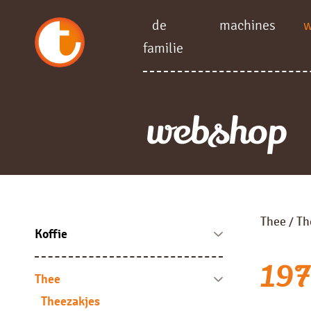
de
machines
familie
webshop
Thee
Th
/
Koffie
Koffie bonen
1973
Fresh brew
Thee
Instant
Theezakjes