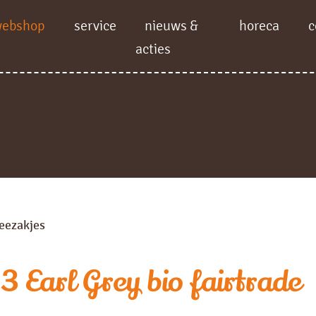
webshop
service
nieuws &
horeca
c
acties
eezakjes
 Earl Grey bio fairtrade