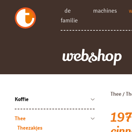
de
machines
familie
webshop
Thee
Th
/
Koffie
Koffie bonen
197
Fresh brew
Thee
Instant
cinn
Theezakjes