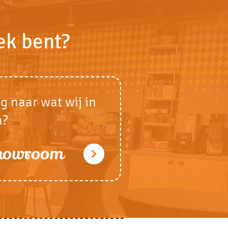
ek bent?
g naar wat wij in
n?
showroom