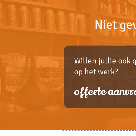
Niet ge
Willen jullie ook 
op het werk?
offerte aanvr