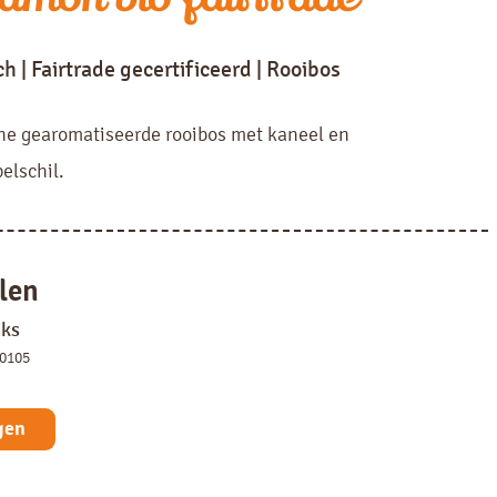
h | Fairtrade gecertificeerd | Rooibos
he gearomatiseerde rooibos met kaneel en
elschil.
len
uks
50105
gen