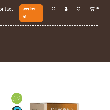
ontact
werken
(0)
bij