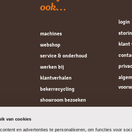
ook...
login
stori
machines
klant
webshop
conta
service & onderhoud
priva
werken bij
alge
klantverhalen
voorw
bekerrecycling
showroom bezoeken
de koffiespecialist
ik van cookies
ontent en advertenties te personaliseren, om functies voor soci