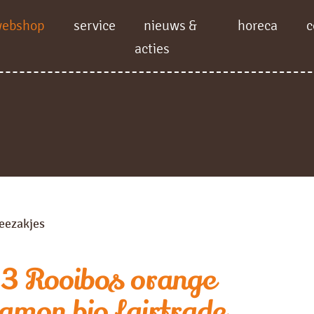
webshop
service
nieuws &
horeca
c
acties
eezakjes
3 Rooibos orange
amon bio fairtrade