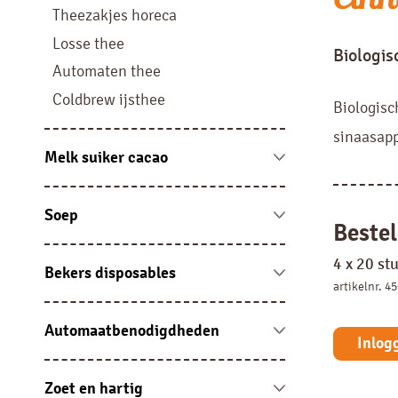
Liquid
Theezakjes horeca
Filterkoffie
Losse thee
Biologisc
Pads, sachets en sticks
Automaten thee
Coldbrew ijsthee
Biologisc
sinaasapp
Melk suiker cacao
Melk vloeibaar en cups
Melkpoeder
Soep
Bestel
Suiker
Automatensoep
4 x 20 st
Cacao
Soep sachets
Bekers disposables
artikelnr. 4
Portieverpakking overig
Soep overig
Bekers karton
Bekers kunststof
Automaatbenodigdheden
Inlog
Disposables
Jura onderhoudsproducten en
accessoires
Zoet en hartig