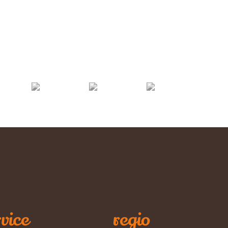
vice
regio