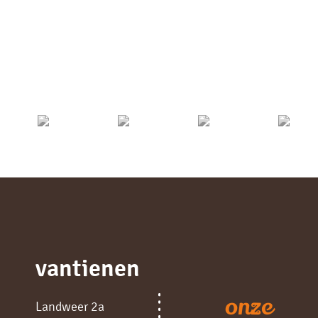
vantienen
onze
Landweer 2a