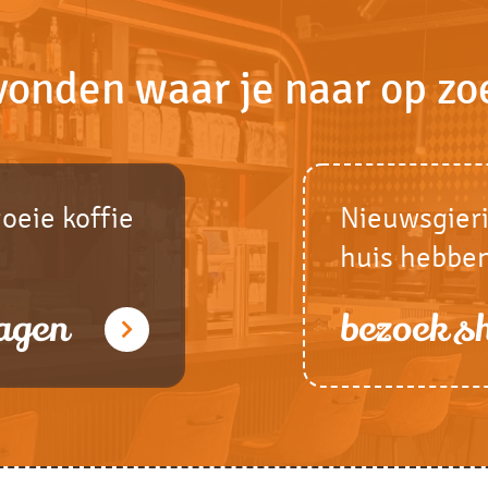
vonden waar je naar op zo
goeie koffie
Nieuwsgieri
huis hebbe
agen
bezoek 