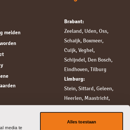
Brabant:
Zeeland
,
Uden
,
Oss
,
ng melden
Schaijk
,
Boxmeer
,
 worden
Cuijk,
Veghel
,
ct
Schijndel
,
Den Bosch
,
cy
Eindhoven
,
Tilburg
mene
Limburg:
aarden
Stein
,
Sittard,
Geleen
,
Heerlen
,
Maastricht
,
Weert
,
Roermond
,
Venlo
,
Venray
Alles toestaan
Gelderland:
al media te