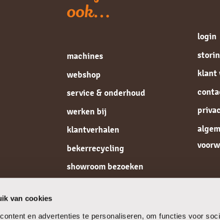
ook...
login
stori
machines
klant
webshop
conta
service & onderhoud
priva
werken bij
alge
klantverhalen
voorw
bekerrecycling
showroom bezoeken
de koffiespecialist
ik van cookies
ontent en advertenties te personaliseren, om functies voor soci