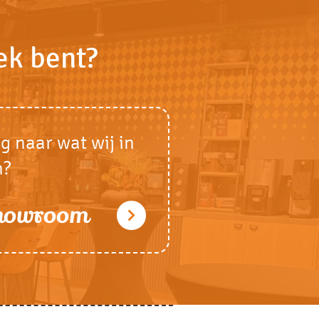
ek bent?
g naar wat wij in
n?
showroom