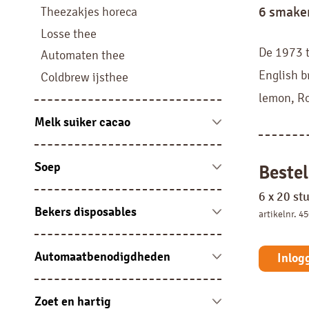
Liquid
6 smaken
Theezakjes horeca
Filterkoffie
Losse thee
Pads, sachets en sticks
De 1973 t
Automaten thee
English br
Coldbrew ijsthee
lemon, R
Melk suiker cacao
Melk vloeibaar en cups
Melkpoeder
Soep
Bestel
Suiker
Automatensoep
6 x 20 st
Cacao
Soep sachets
Bekers disposables
artikelnr. 4
Portieverpakking overig
Soep overig
Bekers karton
Bekers kunststof
Automaatbenodigdheden
Inlog
Disposables
Jura onderhoudsproducten en
accessoires
Zoet en hartig