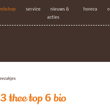
webshop
service
nieuws &
horeca
c
acties
eezakjes
 thee top 6 bio