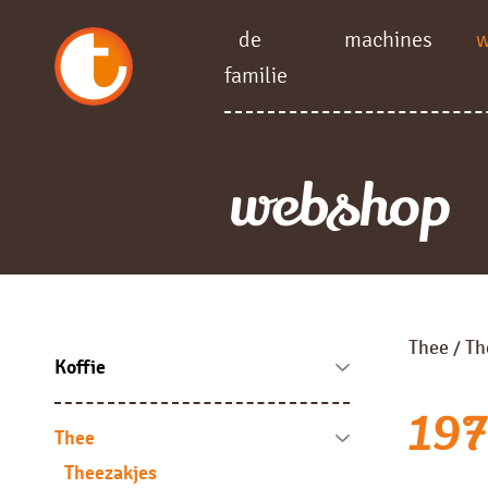
de
machines
familie
webshop
Thee
Th
/
Koffie
Koffie bonen
1973
Fresh brew
Thee
Instant
Theezakjes