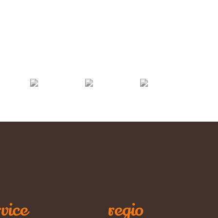
vice
regio