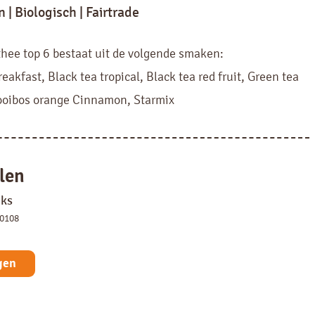
 | Biologisch | Fairtrade
hee top 6 bestaat uit de volgende smaken:
eakfast, Black tea tropical, Black tea red fruit, Green tea
ooibos orange Cinnamon, Starmix
len
uks
50108
gen