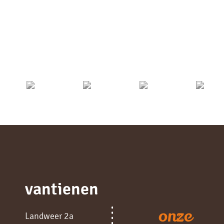
vantienen
onze
Landweer 2a