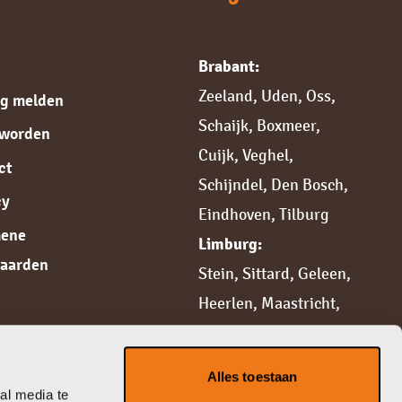
Brabant:
Zeeland
,
Uden
,
Oss
,
ng melden
Schaijk
,
Boxmeer
,
 worden
Cuijk,
Veghel
,
ct
Schijndel
,
Den Bosch
,
cy
Eindhoven
,
Tilburg
mene
Limburg:
aarden
Stein
,
Sittard,
Geleen
,
Heerlen
,
Maastricht
,
Weert
,
Roermond
,
Venlo
,
Venray
Alles toestaan
Gelderland:
al media te