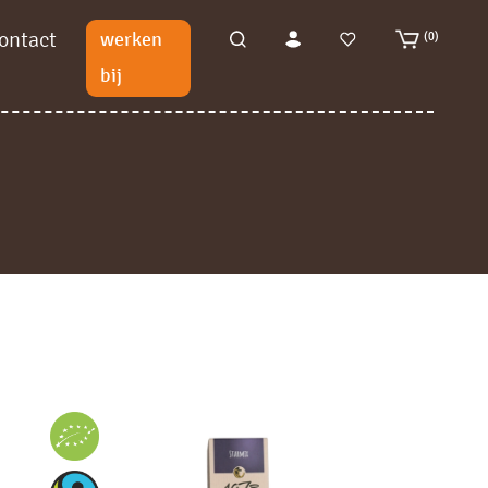
ontact
werken
(0)
bij