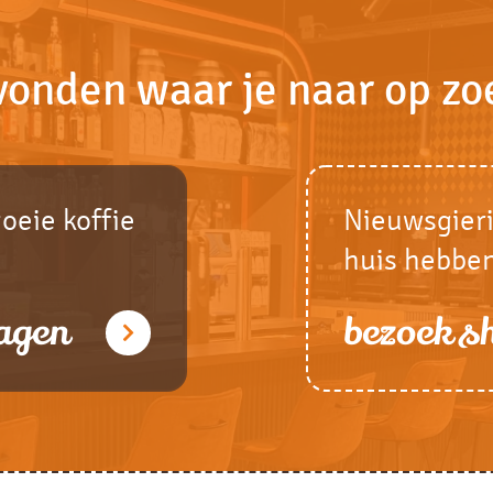
vonden waar je naar op zo
goeie koffie
Nieuwsgieri
huis hebbe
agen
bezoek 