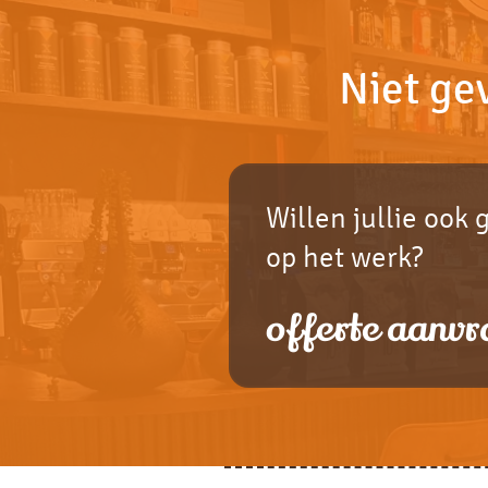
Niet ge
Willen jullie ook 
op het werk?
offerte aanvr