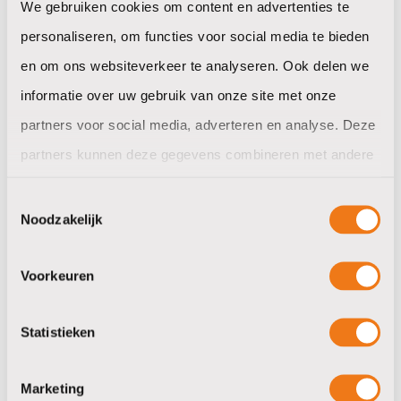
We gebruiken cookies om content en advertenties te
Automaatbenodigdheden
personaliseren, om functies voor social media te bieden
Jura onderhoudsproducten en accessoires
en om ons websiteverkeer te analyseren. Ook delen we
Reiniging en ontkalking
informatie over uw gebruik van onze site met onze
Afvalzakken en bakken
partners voor social media, adverteren en analyse. Deze
Filterrol en zakjes
partners kunnen deze gegevens combineren met andere
informatie die u aan ze heeft verstrekt of die ze hebben
Zoet en hartig
Toestemmingsselectie
verzameld op basis van uw gebruik van hun services.
Noodzakelijk
Koffiekoekjes
Koek
Voorkeuren
Chips en hartig
Chocolade
Statistieken
Drop en suikerwerken
Marketing
Dranken