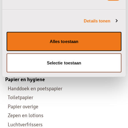
Frisdrank blik
Frisdrank glas en petfles
Details tonen
Bier en wijn
Dripl siropen
Alles toestaan
Koffie siropen
Limonade siropen
Drank overige
Selectie toestaan
Papier en hygiene
Handdoek en poetspapier
Toiletpapier
Papier overige
Zepen en lotions
Luchtverfrissers