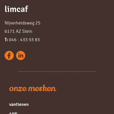
limcaf
Nijverheidsweg 25
6171 AZ Stein
T:
046 - 433 93 83
onze merken
vantienen
10N