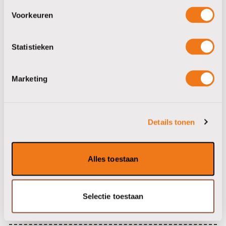
Voorkeuren
Statistieken
TwisTea Ruby Rooibos
bio fairtrade
Marketing
bekijken / bestellen
Details tonen
&nbsp
Alles toestaan
Selectie toestaan
Koffie
Koffie bonen