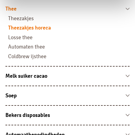
Fresh brew
Thee
Instant
Theezakjes
Liquid
Theezakjes horeca
Filterkoffie
Losse thee
Pads, sachets en sticks
Automaten thee
Coldbrew ijsthee
Melk suiker cacao
Melk vloeibaar en cups
Melkpoeder
Soep
Suiker
Automatensoep
Cacao
Soep sachets
Bekers disposables
Portieverpakking overig
Soep overig
Bekers karton
Bekers kunststof
Automaatbenodigdheden