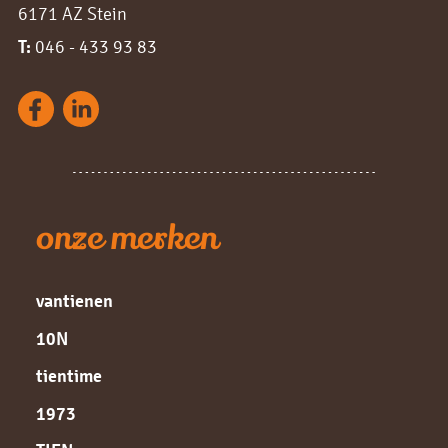
6171 AZ Stein
T:
046 - 433 93 83
onze merken
vantienen
10N
tientime
1973