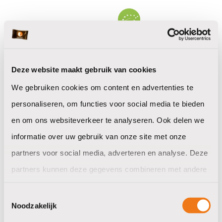
Deze website maakt gebruik van cookies
We gebruiken cookies om content en advertenties te
TwisTea Strawberry
TwisTea Woman's Dream
personaliseren, om functies voor social media te bieden
Vanilla
bio
en om ons websiteverkeer te analyseren. Ook delen we
informatie over uw gebruik van onze site met onze
partners voor social media, adverteren en analyse. Deze
bekijken / bestellen
bekijken / bestellen
partners kunnen deze gegevens combineren met andere
informatie die u aan ze heeft verstrekt of die ze hebben
Toestemmingsselectie
verzameld op basis van uw gebruik van hun services.
Noodzakelijk